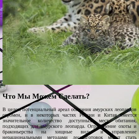
Что Мы Можем Сделать?
В целом потенциальный ареал обитания амурских леопардов
огромен, и в некоторых частях России и Китая имеется
значительное количество доступных мест обитания,
подходящих для амурского леопарда. Ограничение охоты и
браконьерства на хищные виды и управление
нерациональными методами лесозаготовок могут стать