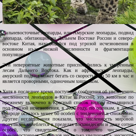
Дальневосточные леопарды, или Амурские леопарды, подвид
леопарда, обитающий на Дальнем Востоке России и северо-
востоке Китая, находящийся под угрозой исчезновения в
основном из-за низкой численности и фрагментации
популяции.
Эти невероятные животные приспособились к умеренным
лесам Дальнего Востока. Как и африканские леопарды,
амурский подвид может бегать со скоростью до 50 км в час и
является проворными, одиночным хищником.
Хотя в последнее время поступали сообщения об увеличении
численности леопардов в Китае и России, это животное по
прежнему включено в Красный список видов, находящихся
под угрозой исчезновения, в 2020 году, по оценкам, в дикой
природе осталось менее 60 особей с тенденцией к снижению.
Другие исследования показали, что численность мировой
популяции колеблется в пределах восьмидесяти и даже сотни
особей, что свидетельствует о том, что численность
дальневосточных леопардов несколько увеличилась, несмотря