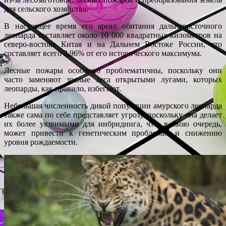
для сельского хозяйства.
В настоящее время его ареал обитания дальневосточного
леопарда составляет около 10 000 квадратных километров на
северо-востоке Китая и на Дальнем Востоке России, что
составляет всего 2,96% от его исторического максимума.
Лесные пожары особенно проблематичны, поскольку они
часто заменяют зрелые леса открытыми лугами, которых
леопарды, как правило, избегают.
Небольшая численность дикой популяции амурского леопарда
также сама по себе представляет угрозу, поскольку она делает
их более уязвимыми для инбридинга, что, в свою очередь,
может привести к генетическим проблемам и снижению
уровня рождаемости.