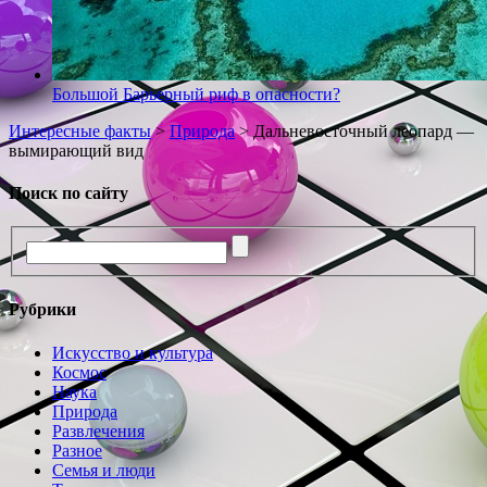
Большой Барьерный риф в опасности?
Интересные факты
>
Природа
>
Дальневосточный леопард —
вымирающий вид
Поиск по сайту
Рубрики
Искусство и культура
Космос
Наука
Природа
Развлечения
Разное
Семья и люди