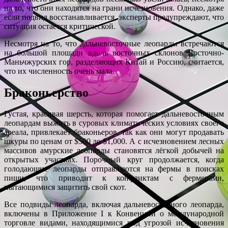
на то, что они находятся на грани исчезновения. Однако, даже
если подвид восстанавливается, эксперты предупреждают, что
ситуация остается критической.
Несмотря на то, что дальневосточные леопарды встречаются
на большой площади вдоль восточных склонов Восточно-
Маньчжурских гор, разделяющих Китай и Россию, считается,
что их численность очень мала.
Браконьерство
Густая, красивая шерсть, которая помогает дальневосточным
леопардам выжить в суровых климатических условиях своего
ареала, привлекает браконьеров, так как они могут продавать
шкуры по ценам от $500 до $1,000. А с исчезновением лесных
массивов амурские леопарды становятся лёгкой добычей на
открытых участках. Порочный круг продолжается, когда
голодающие леопарды отправляются на фермы в поисках
пищи, что приводит к конфликтам с фермерами,
пытающимися защитить свой скот.
Все подвиды леопарда, включая дальневосточного леопарда,
включены в Приложение I к Конвенции о международной
торговле видами, находящимися под угрозой исчезновения