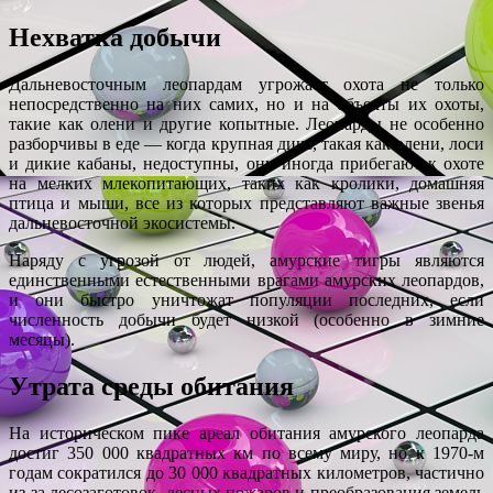
Нехватка добычи
Дальневосточным леопардам угрожает охота не только
непосредственно на них самих, но и на объекты их охоты,
такие как олени и другие копытные. Леопарды не особенно
разборчивы в еде — когда крупная дичь, такая как олени, лоси
и дикие кабаны, недоступны, они иногда прибегают к охоте
на мелких млекопитающих, таких как кролики, домашняя
птица и мыши, все из которых представляют важные звенья
дальневосточной экосистемы.
Наряду с угрозой от людей, амурские тигры являются
единственными естественными врагами амурских леопардов,
и они быстро уничтожат популяции последних, если
численность добычи будет низкой (особенно в зимние
месяцы).
Утрата среды обитания
На историческом пике ареал обитания амурского леопарда
достиг 350 000 квадратных км по всему миру, но к 1970-м
годам сократился до 30 000 квадратных километров, частично
из-за лесозаготовок, лесных пожаров и преобразования земель