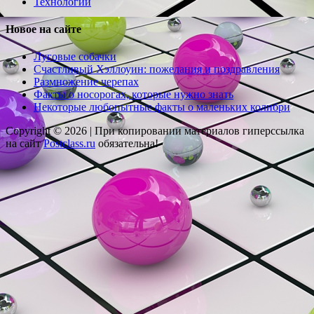
Технологии
Новое на сайте
Луговые собачки
Счастливый Хэллоуин: пожелания и поздравления
Размножение черепах
Факты о носорогах, которые нужно знать
Некоторые любопытные факты о маленьких колибри
Copyright © 2026 |
При копировании материалов гиперссылка
на сайт
Postclass.ru
обязательна!