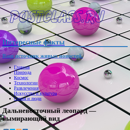
Интересные факты
Ваш источник живых новостей.
Главная
Природа
Космос
Технологии
Развлечения
Искусство и культура
Семья и люди
Дальневосточный леопард —
вымирающий вид