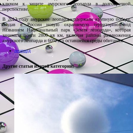
ключом к защите амурского леопарда в долгосрочной
перспективе.
В 2012 году амурские леопарды одержали крупную победу,
создав в России новую охраняемую территорию под
названием Национальный парк «Земля леопарда», которая
занимала почти 2800 кв км, включая районы размножения
амурского леопарда и 60% его оставшейся среды обитания.
леопард
Другие статьи из этой категории: