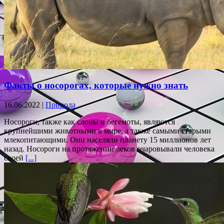
Факты о носорогах, которые нужно знать
16.06.2022 |
Природа
Носороги, также как слоны и бегемоты, являются
крупнейшими животными в мире, а также самыми старыми
млекопитающими. Они населяли планету 15 миллионов лет
назад. Носороги на протяжении веков очаровывали человека
своей
[...]