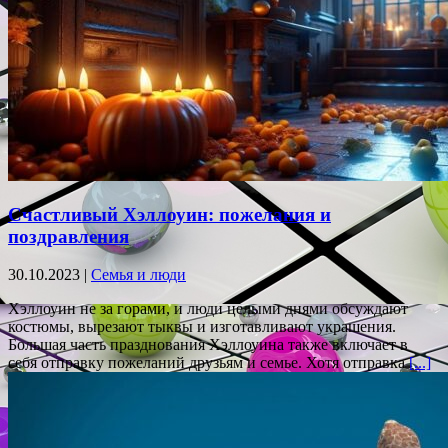
Счастливый Хэллоуин: пожелания и
поздравления
30.10.2023 |
Семья и люди
Хэллоуин не за горами, и люди целыми днями обсуждают
костюмы, вырезают тыквы и изготавливают украшения.
Большая часть празднования Хэллоуина также включает в
себя отправку пожеланий друзьям и семье. Хотя отправка
[...]