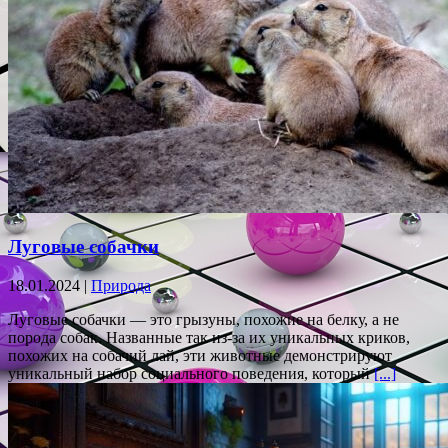
Луговые собачки
18.01.2024 |
Природа
Луговые собачки — это грызуны, похожие на белку, а не
порода собак. Названные так из-за их уникальных криков,
похожих на собачий лай, эти животные демонстрируют
уникальный набор социального поведения, который
[...]