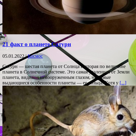
21 факт о планете Сатурн
05.01.2022 |
Космос
Сатурн — шестая планета от Солнца и вторая по величине
планета в Солнечной системе. Это самая удаленная от Земли
планета, видимая невооруженным глазом, но самые
выдающиеся особенности планеты — ее кольца. Хотя у
[...]