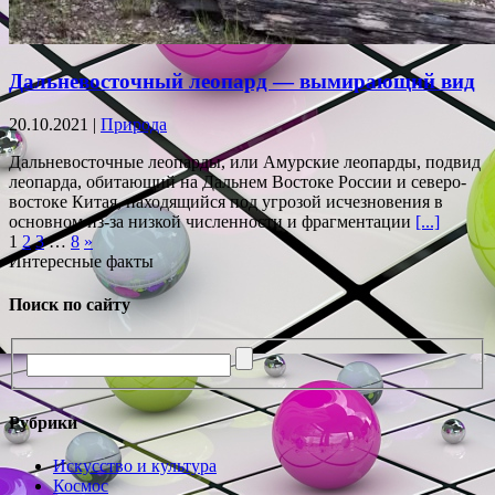
Дальневосточный леопард — вымирающий вид
20.10.2021 |
Природа
Дальневосточные леопарды, или Амурские леопарды, подвид
леопарда, обитающий на Дальнем Востоке России и северо-
востоке Китая, находящийся под угрозой исчезновения в
основном из-за низкой численности и фрагментации
[...]
1
2
3
…
8
»
Интересные факты
Поиск по сайту
Рубрики
Искусство и культура
Космос