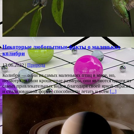
Некоторые любопытные факты о маленьких
колибри
13.06.2022 |
Природа
Колибри — одни из самых маленьких птиц в мире, но,
несмотря на свои крошечные размеры, они являются одним из
самых привлекательных видов благодаря своей яркой окраске
и стилизованной форме, способности летать и всем
[...]