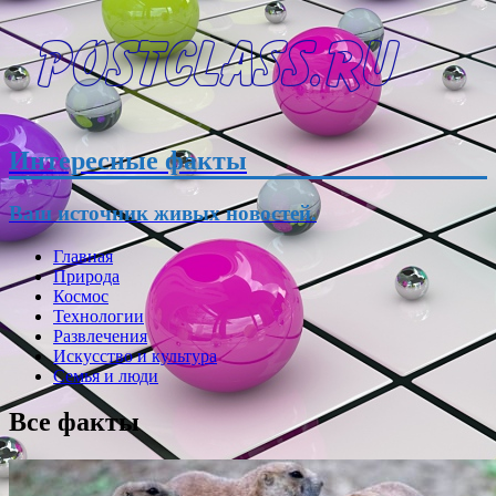
Интересные факты
Ваш источник живых новостей.
Главная
Природа
Космос
Технологии
Развлечения
Искусство и культура
Семья и люди
Все факты