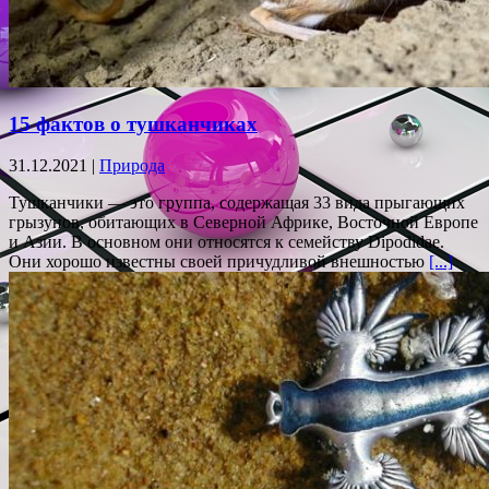
15 фактов о тушканчиках
31.12.2021 |
Природа
Тушканчики — это группа, содержащая 33 вида прыгающих
грызунов, обитающих в Северной Африке, Восточной Европе
и Азии. В основном они относятся к семейству Dipodidae.
Они хорошо известны своей причудливой внешностью
[...]