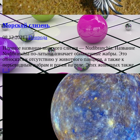
Морской слизень
08.12.2021 |
Природа
Научное название морского слизня — Nudibranchia. Название
Nudibranchia по-латыни означает обнаженные жабры. Это
относится к отсутствию у животного панциря, а также к
перьевидным жабрам и рогам на теле. Этих животных также
[...]