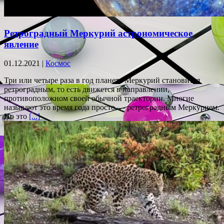
Ретроградный Меркурий астрономическое
явление
01.12.2021 |
Космос
Три или четыре раза в год планета Меркурий становится
ретроградным, то есть движется в направлении,
противоположном своей обычной траектории. Многие
называют это время года просто — ретроградным Меркурием.
Но это
[...]