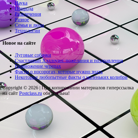
Наука
Природа
Развлечения
Разное
Семья и люди
Технологии
Новое на сайте
Луговые собачки
Счастливый Хэллоуин: пожелания и поздравления
Размножение черепах
Факты о носорогах, которые нужно знать
Некоторые любопытные факты о маленьких колибри
Copyright © 2026 |
При копировании материалов гиперссылка
на сайт
Postclass.ru
обязательна!