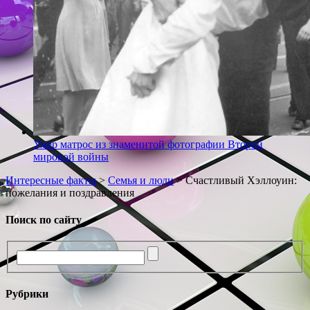
Умер матрос из знаменитой фотографии Второй
мировой войны
Интересные факты
>
Семья и люди
>
Счастливый Хэллоуин:
пожелания и поздравления
Поиск по сайту
Рубрики