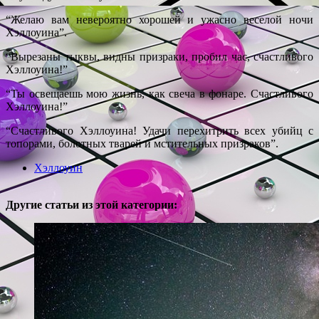
“Желаю вам невероятно хорошей и ужасно веселой ночи
Хэллоуина”.
“Вырезаны тыквы, видны призраки, пробил час, счастливого
Хэллоуина!”
“Ты освещаешь мою жизнь, как свеча в фонаре. Счастливого
Хэллоуина!”
“Счастливого Хэллоуина! Удачи перехитрить всех убийц с
топорами, болотных тварей и мстительных призраков”.
Хэллоуин
Другие статьи из этой категории: