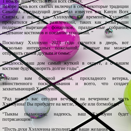
1 ноября днем чествования всех святых.
Вскоре День всех святых включил в себя некоторые традиции
Самайна. Предыдущий день стал известен как Канун Всех
Святых, а позже как Хэллоуин. Со временем Хэллоуин
превратился в день развлечений, таких как розыгрыши
подарков, вырезание фонариков, праздничные собрания,
надевание костюмов и поедание угощений. ”
Поскольку Хэллоуин 2023 года стучится в дверь, вот
несколько интересных пожеланий, которые вы можете
отправить своим друзьям и семье.
“Надеюсь, ваш дом самый жуткий в округе, а о вашем
костюме будут говорить долгие годы”.
“Желаю вам бледной луны, прохладного ветерка,
таинственного поскрипывания и всего, что создает
захватывающий Хэллоуин!”
“Рад видеть вас сегодня вечером на вечеринке в честь
Хэллоуина! Вы прибудете на метле, гробе или бэтмобиле?”
“Тыквы пылающие, надеюсь, ваш Хэллоуин будет
потрясающим!”
“Пусть духи Хэллоуина исполнят все ваши желания”.