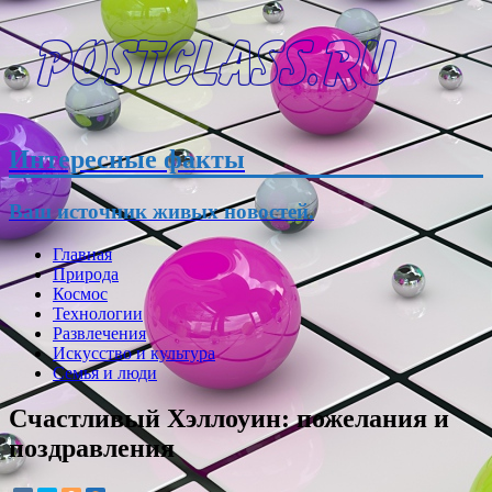
Интересные факты
Ваш источник живых новостей.
Главная
Природа
Космос
Технологии
Развлечения
Искусство и культура
Семья и люди
Счастливый Хэллоуин: пожелания и
поздравления