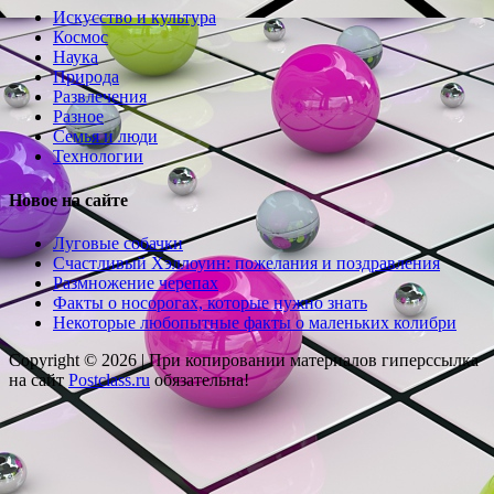
Искусство и культура
Космос
Наука
Природа
Развлечения
Разное
Семья и люди
Технологии
Новое на сайте
Луговые собачки
Счастливый Хэллоуин: пожелания и поздравления
Размножение черепах
Факты о носорогах, которые нужно знать
Некоторые любопытные факты о маленьких колибри
Copyright © 2026 |
При копировании материалов гиперссылка
на сайт
Postclass.ru
обязательна!