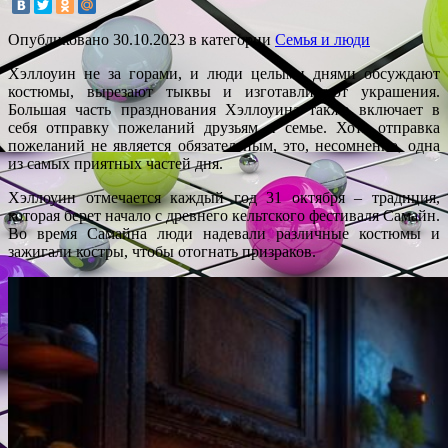
Опубликовано
30.10.2023
в категории
Семья и люди
Хэллоуин не за горами, и люди целыми днями обсуждают
костюмы, вырезают тыквы и изготавливают украшения.
Большая часть празднования Хэллоуина также включает в
себя отправку пожеланий друзьям и семье. Хотя отправка
пожеланий не является обязательным, это, несомненно, одна
из самых приятных частей дня.
Хэллоуин отмечается каждый год 31 октября – традиция,
которая берет начало с древнего кельтского фестиваля Самайн.
Во время Самайна люди надевали различные костюмы и
зажигали костры, чтобы отогнать призраков.