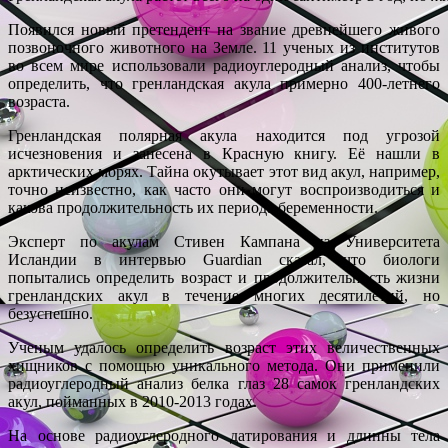
Появился новый претендент на звание древнейшего живого
позвоночного животного на Земле. 11 ученых из институтов
во всем мире использовали радиоуглеродный анализ, чтобы
определить, что гренландская акула примерно 400-летнего
возраста.
Гренландская полярная акула находится под угрозой
исчезновения и занесена в Красную книгу. Её нашли в
арктических морях. Тайна окутывает этот вид акул, например,
точно неизвестно, как часто они могут воспроизводиться и
какова продолжительность их периода беременности.
Эксперт по акулам Стивен Кампана из Университета
Исландии в интервью Guardian сказал, что биологи
попытались определить возраст и продолжительность жизни
гренландских акул в течение многих десятилетий, но
безуспешно.
Ученым удалось определить возраст этих величественных
хищников с помощью уникального метода. Они применили
радиоуглеродный анализ белка глаз 28 самок гренландских
акул, пойманных в 2010-2013 годах.
На основе радиоуглеродного датирования и длинны тела