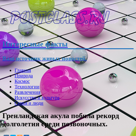
Интересные факты
Ваш источник живых новостей.
Главная
Природа
Космос
Технологии
Развлечения
Искусство и культура
Семья и люди
Гренландская акула побила рекорд
долголетия среди позвоночных.