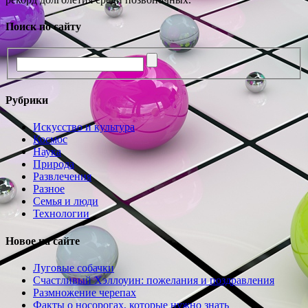
Поиск по сайту
Рубрики
Искусство и культура
Космос
Наука
Природа
Развлечения
Разное
Семья и люди
Технологии
Новое на сайте
Луговые собачки
Счастливый Хэллоуин: пожелания и поздравления
Размножение черепах
Факты о носорогах, которые нужно знать