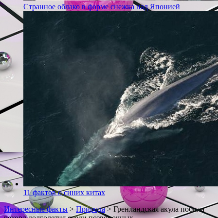
Странное облако в форме снежка над Японией
11 фактов о синих китах
Интересные факты
>
Природа
>
Гренландская акула побила
рекорд долголетия среди позвоночных.