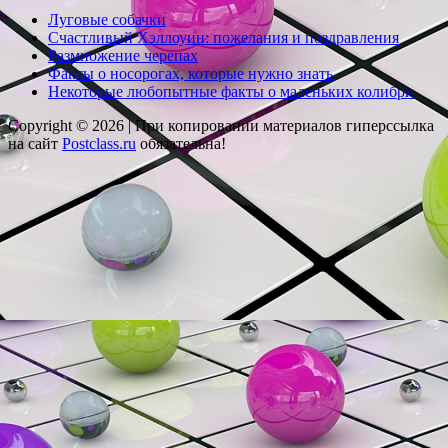
Луговые собачки
Счастливый Хэллоуин: пожелания и поздравления
Размножение черепах
Факты о носорогах, которые нужно знать
Некоторые любопытные факты о маленьких колибри
Copyright © 2026 |
При копировании материалов гиперссылка
на сайт
Postclass.ru
обязательна!