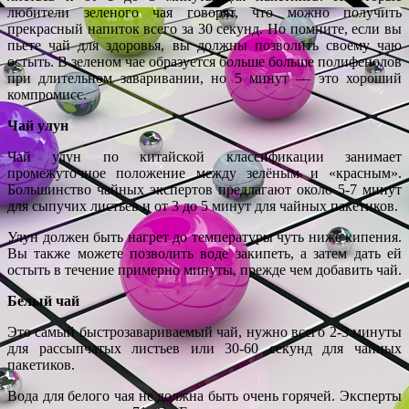
любители зеленого чая говорят, что можно получить
прекрасный напиток всего за 30 секунд. Но помните, если вы
пьете чай для здоровья, вы должны позволить своему чаю
остыть. В зеленом чае образуется больше больше полифенолов
при длительном заваривании, но 5 минут — это хороший
компромисс.
Чай улун
Чай улун по китайской классификации занимает
промежуточное положение между зелёным и «красным».
Большинство чайных экспертов предлагают около 5-7 минут
для сыпучих листьев и от 3 до 5 минут для чайных пакетиков.
Улун должен быть нагрет до температуры чуть ниже кипения.
Вы также можете позволить воде закипеть, а затем дать ей
остыть в течение примерно минуты, прежде чем добавить чай.
Белый чай
Это самый быстрозавариваемый чай, нужно всего 2-3 минуты
для рассыпчатых листьев или 30-60 секунд для чайных
пакетиков.
Вода для белого чая не должна быть очень горячей. Эксперты