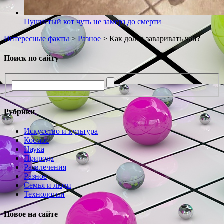
Пушистый кот чуть не замерз до смерти
Интересные факты
>
Разное
>
Как долго заваривать чай?
Поиск по сайту
Рубрики
Искусство и культура
Космос
Наука
Природа
Развлечения
Разное
Семья и люди
Технологии
Новое на сайте