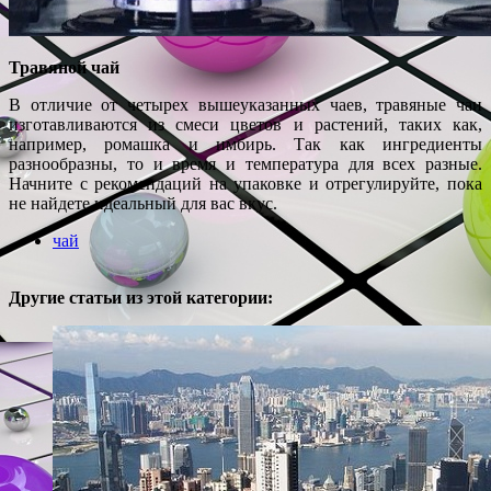
Травяной чай
В отличие от четырех вышеуказанных чаев, травяные чаи
изготавливаются из смеси цветов и растений, таких как,
например, ромашка и имбирь. Так как ингредиенты
разнообразны, то и время и температура для всех разные.
Начните с рекомендаций на упаковке и отрегулируйте, пока
не найдете идеальный для вас вкус.
чай
Другие статьи из этой категории: