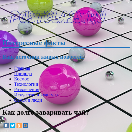
Интересные факты
Ваш источник живых новостей.
Главная
Природа
Космос
Технологии
Развлечения
Искусство и культура
Семья и люди
Как долго заваривать чай?