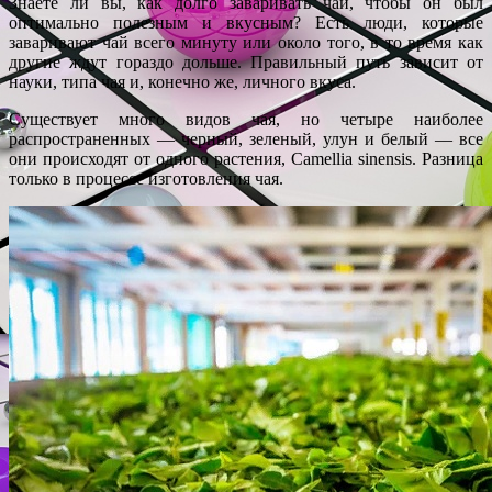
Знаете ли вы, как долго заваривать чай, чтобы он был
оптимально полезным и вкусным? Есть люди, которые
заваривают чай всего минуту или около того, в то время как
другие ждут гораздо дольше. Правильный путь зависит от
науки, типа чая и, конечно же, личного вкуса.
Существует много видов чая, но четыре наиболее
распространенных — черный, зеленый, улун и белый — все
они происходят от одного растения, Camellia sinensis. Разница
только в процессе изготовления чая.