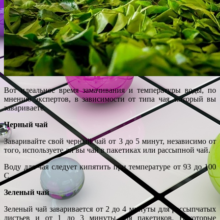
Вот идеальное время замачивания и температуры воды, по
мнению экспертов, в зависимости от типа чая, который вы
завариваете.
Черный чай
Заваривайте свой черный чай от 3 до 5 минут, независимо от
того, используете ли вы чай в пакетиках или рассыпной чай.
Воду для чая следует кипятить при температуре от 93 до 100
C.
Зеленый чай
Зеленый чай заваривается от 2 до 4 минуты для рассыпчатых
листьев и от 1 до 3 минуты для пакетиков. Некоторые