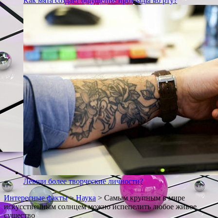
Как мята создаёт ощущение прохлады во рту?
Левши более творческие личности?
Интересные факты
>
Наука
>
Самым крупным в мире
искусственным солнцем можно испепелить любое живое
существо