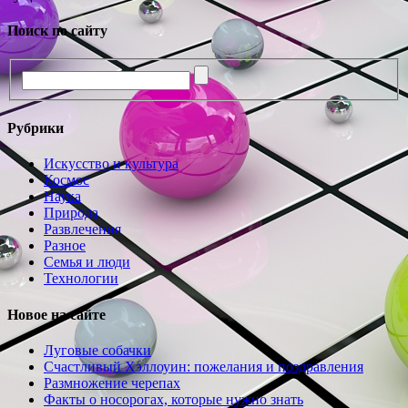
Поиск по сайту
Рубрики
Искусство и культура
Космос
Наука
Природа
Развлечения
Разное
Семья и люди
Технологии
Новое на сайте
Луговые собачки
Счастливый Хэллоуин: пожелания и поздравления
Размножение черепах
Факты о носорогах, которые нужно знать