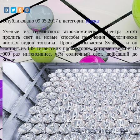
Опубликовано
09.05.2017
в категории
Наука
Ученые из германского аэрокосмического центра хотят
пролить свет на новые способы получения экологически
чистых видов топлива. Проект называется Synlight, и он
состоит из 149 гигантских прожекторов, которые светят в 10
000 раз интенсивнее, чем солнечный свет, дошедший до
Земли.