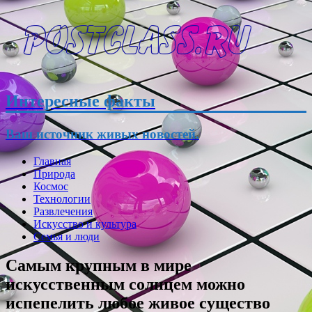
Интересные факты
Ваш источник живых новостей.
Главная
Природа
Космос
Технологии
Развлечения
Искусство и культура
Семья и люди
Самым крупным в мире
искусственным солнцем можно
испепелить любое живое существо