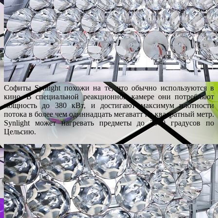
Софиты Synlight похожи на те, что обычно используются в
кино. В специальной реакционной камере они потребляют
мощность до 380 кВт, и достигают максимум плотности
потока в более чем одиннадцать мегаватт на квадратный метр.
Synlight может нагревать предметы до 3000 градусов по
Цельсию.