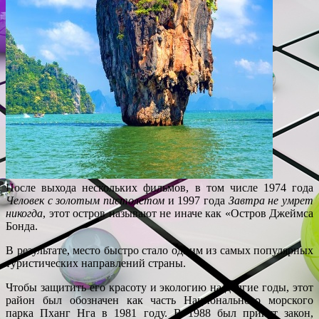
После выхода нескольких фильмов, в том числе 1974 года
Человек с золотым пистолетом
и 1997 года
Завтра не умрет
никогда
, этот остров называют не иначе как «Остров Джеймса
Бонда.
В результате, место быстро стало одним из самых популярных
туристических направлений страны.
Чтобы защитить его красоту и экологию на долгие годы, этот
район был обозначен как часть Национального морского
парка Пханг Нга в 1981 году. В 1988 был принят закон,