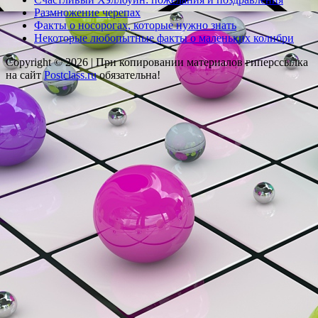
Размножение черепах
Факты о носорогах, которые нужно знать
Некоторые любопытные факты о маленьких колибри
Copyright © 2026 |
При копировании материалов гиперссылка
на сайт
Postclass.ru
обязательна!