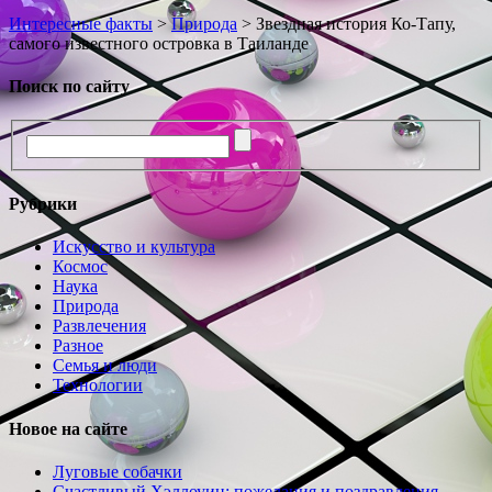
Интересные факты
>
Природа
>
Звездная история Ко-Тапу,
самого известного островка в Таиланде
Поиск по сайту
Рубрики
Искусство и культура
Космос
Наука
Природа
Развлечения
Разное
Семья и люди
Технологии
Новое на сайте
Луговые собачки
Счастливый Хэллоуин: пожелания и поздравления