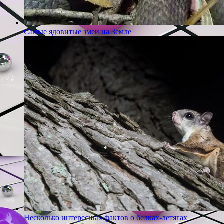
Самые ядовитые змеи на Земле
Несколько интересных фактов о белках-летягах