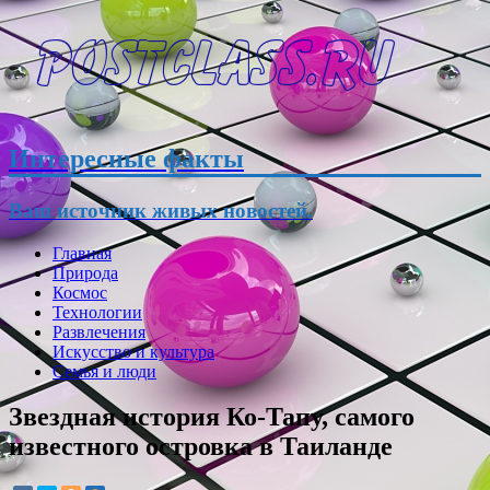
Интересные факты
Ваш источник живых новостей.
Главная
Природа
Космос
Технологии
Развлечения
Искусство и культура
Семья и люди
Звездная история Ко-Тапу, самого
известного островка в Таиланде