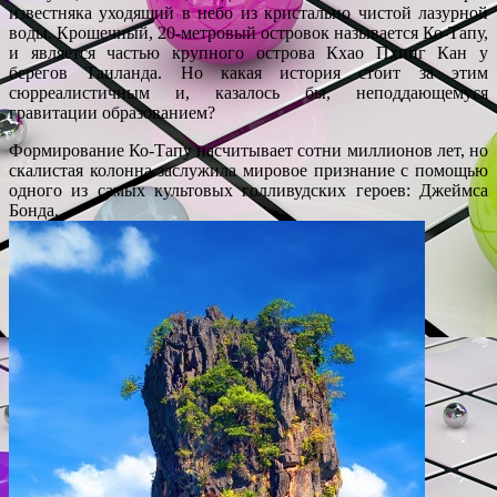
известняка уходящий в небо из кристально чистой лазурной
воды. Крошечный, 20-метровый островок называется Ко-Тапу,
и является частью крупного острова Кхао Пхинг Кан у
берегов Таиланда. Но какая история стоит за этим
сюрреалистичным и, казалось бы, неподдающемуся
гравитации образованием?
Формирование Ко-Тапу насчитывает сотни миллионов лет, но
скалистая колонна заслужила мировое признание с помощью
одного из самых культовых голливудских героев: Джеймса
Бонда.